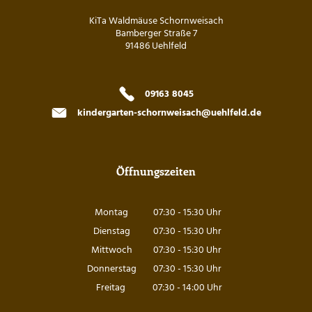
KiTa Waldmäuse Schornweisach
Bamberger Straße 7
91486 Uehlfeld
09163 8045
kindergarten-schornweisach@uehlfeld.de
Öffnungszeiten
Montag
07:30
-
15:30
Uhr
Von 07:30 bis 15:30 Uhr
Dienstag
07:30
-
15:30
Uhr
Von 07:30 bis 15:30 Uhr
Mittwoch
07:30
-
15:30
Uhr
Von 07:30 bis 15:30 Uhr
Donnerstag
07:30
-
15:30
Uhr
Von 07:30 bis 15:30 Uhr
Freitag
07:30
-
14:00
Uhr
Von 07:30 bis 14:00 Uhr