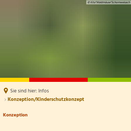
© Kita"Waldmäuse"Schornweisach
AKTUELLES
ÜBER UNS
INFOS
Leitbild
Team
IMPRESSUM/DATENSCHUTZ
Schließzeiten
Nachrichten
Elternbeirat
Gebühren/Formulare
Schnappschüsse
Gebäude & Außengelände
Konzeption/Kinderschutzkonzept
Pädagogische Schwerpunkte
Sie sind hier:
Infos
Konzeption/Kinderschutzkonzept
Konzeption
Konzeption/Kinderschutzkonzept